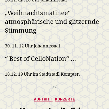
28.11. um 20 Uhr Johannissaal
„Weihnachtsmatinee“
atmosphärische und glitzernde
Stimmung
30. 11. 12 Uhr Johannissaal
“ Best of CelloNation“ …
18.12. 19 Uhr im Stadtstadl Kempten
Kategorien
AUFTRITT
KONZERTE