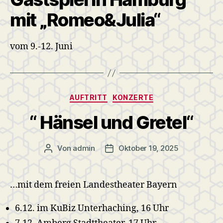
mit „Romeo&Julia“
vom 9.-12. Juni
Kategorien
AUFTRITT
KONZERTE
“ Hänsel und Gretel“
Von
admin
Oktober 19, 2025
Beitragsautor
Veröffentlichungsdatum
…mit dem freien Landestheater Bayern
6.12. im KuBiz Unterhaching, 16 Uhr