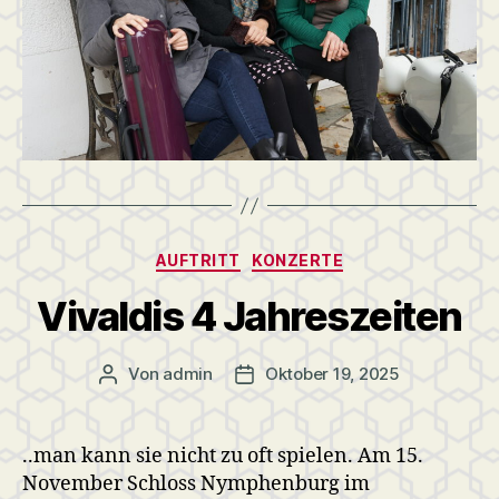
Kategorien
AUFTRITT
KONZERTE
Vivaldis 4 Jahreszeiten
Von
admin
Oktober 19, 2025
Beitragsautor
Veröffentlichungsdatum
..man kann sie nicht zu oft spielen. Am 15.
November Schloss Nymphenburg im