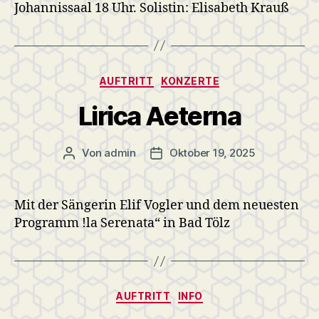
Johannissaal 18 Uhr. Solistin: Elisabeth Krauß
Kategorien
AUFTRITT
KONZERTE
Lirica Aeterna
Von
admin
Oktober 19, 2025
Beitragsautor
Veröffentlichungsdatum
Mit der Sängerin Elif Vogler und dem neuesten
Programm !la Serenata“ in Bad Tölz
Kategorien
AUFTRITT
INFO