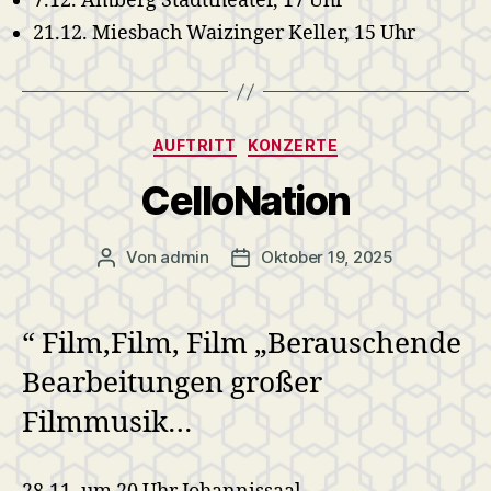
7.12. Amberg Stadttheater, 17 Uhr
21.12. Miesbach Waizinger Keller, 15 Uhr
Kategorien
AUFTRITT
KONZERTE
CelloNation
Von
admin
Oktober 19, 2025
Beitragsautor
Veröffentlichungsdatum
“ Film,Film, Film „Berauschende
Bearbeitungen großer
Filmmusik…