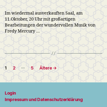
Im wiedermal ausverkauften Saal, am
11.Oktober, 20 Uhr mit großartigen
Bearbeitungen der wundervollen Musik von
Fredy Mercury …
Seitennummerierung
…
1
2
5
Ältere
→
der
Beiträge
Login
Impressum und Datenschutzerklärung