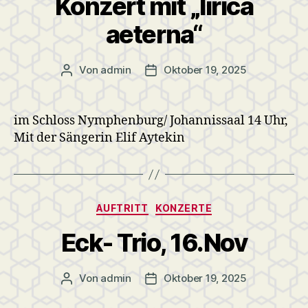
Konzert mit „lirica
aeterna“
Von
admin
Oktober 19, 2025
Beitragsautor
Veröffentlichungsdatum
im Schloss Nymphenburg/ Johannissaal 14 Uhr,
Mit der Sängerin Elif Aytekin
Kategorien
AUFTRITT
KONZERTE
Eck- Trio, 16.Nov
Von
admin
Oktober 19, 2025
Beitragsautor
Veröffentlichungsdatum