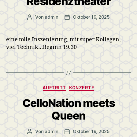
Residenztheater
Von
admin
Oktober 19, 2025
Beitragsautor
Veröffentlichungsdatum
eine tolle Inszenierung, mit super Kollegen,
viel Technik…Beginn 19.30
Kategorien
AUFTRITT
KONZERTE
CelloNation meets
Queen
Von
admin
Oktober 19, 2025
Beitragsautor
Veröffentlichungsdatum