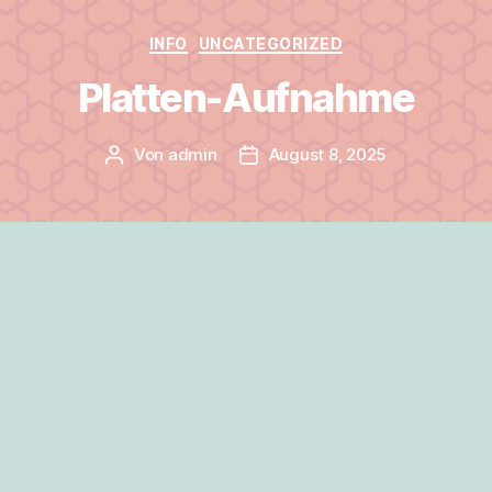
Kategorien
INFO
UNCATEGORIZED
Platten-Aufnahme
Von
admin
August 8, 2025
Beitragsautor
Veröffentlichungsdatum
einmal mehr hat sich Mut gelohnt! Eine
Schallplatte aufzunehmen macht man nicht
einfach so, ich habe mir innerhalb 3 Monaten
den Umgang mit Mikrofonen,
Aufnahmetechnik und der Software
angeeignet, und meine Stücke eingespielt.
Lernen lohnt sich immer und mit der Technik
des 21. Jahrhunderts ein Medium der frühen