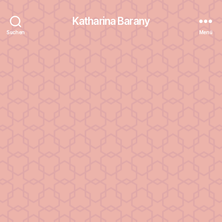
Katharina Barany
Suchen
Menü