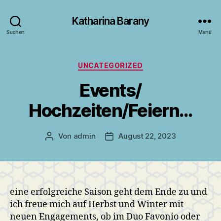
Katharina Barany
Suchen
Menü
Kategorien
UNCATEGORIZED
Events/
Hochzeiten/Feiern…
Von
admin
August 22, 2023
Beitragsautor
Veröffentlichungsdatum
eine erfolgreiche Saison geht dem Ende zu und
ich freue mich auf Herbst und Winter mit
neuen Engagements, ob im Duo Favonio oder