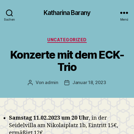
Katharina Barany
Suchen
Menü
Kategorien
UNCATEGORIZED
Konzerte mit dem ECK-
Trio
Von
admin
Januar 18, 2023
Beitragsautor
Veröffentlichungsdatum
Samstag 11.02.2023 um 20 Uhr
, in der
Seidelvilla am Nikolaiplatz 1b, Eintritt 15€,
ermäßigt 12€