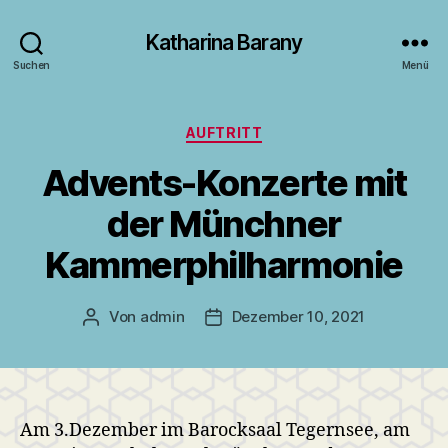
Katharina Barany
Suchen
Menü
Kategorien
AUFTRITT
Advents-Konzerte mit
der Münchner
Kammerphilharmonie
Von
admin
Dezember 10, 2021
Beitragsautor
Veröffentlichungsdatum
Am 3.Dezember im Barocksaal Tegernsee, am