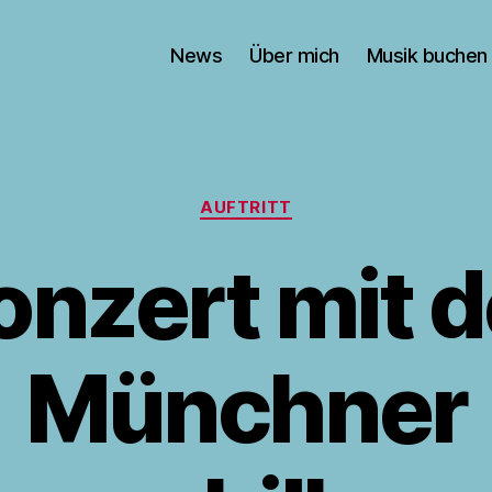
News
Über mich
Musik buchen
Kategorien
AUFTRITT
onzert mit d
Münchner