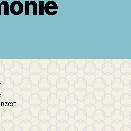
monie
l
e
onzert