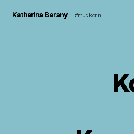
Katharina Barany
#musikerin
K