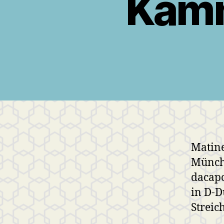
Kamm
Matine
Münch
dacapo
in D-D
Streic