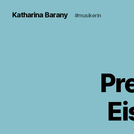
Katharina Barany
#musikerin
Pr
Ei