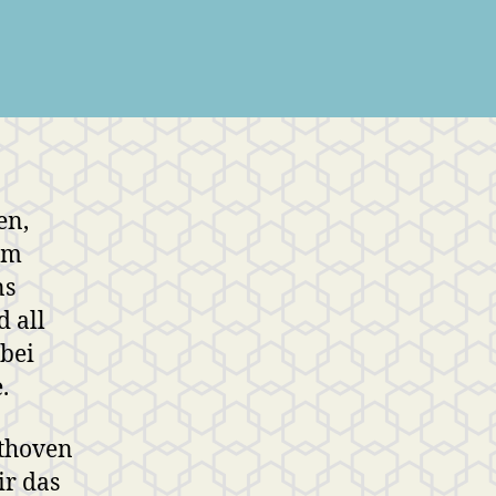
en,
em
ns
 all
bei
.
ethoven
ir das