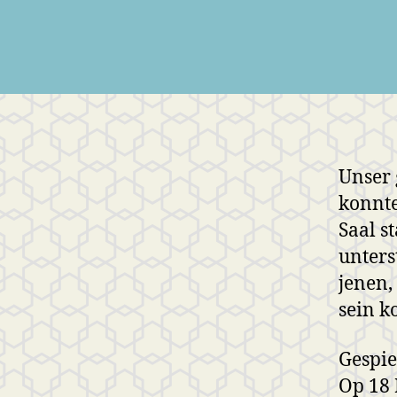
Unser 
konnte
Saal s
unters
jenen,
sein k
Gespie
Op 18 