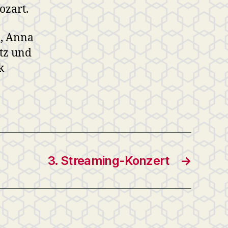
ozart.
, Anna
tz und
k
3. Streaming-Konzert
→