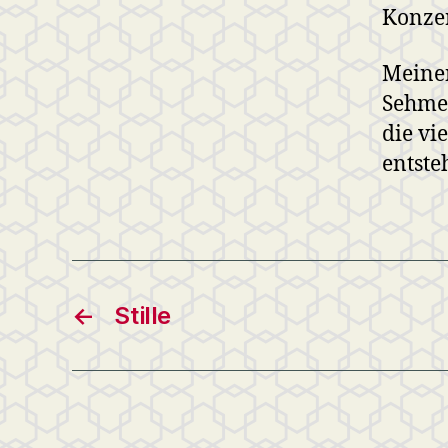
Konzer
Meine
Sehmer
die vi
entste
←
Stille