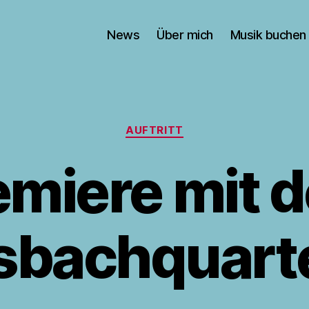
News
Über mich
Musik buchen
Kategorien
AUFTRITT
emiere mit 
sbachquart