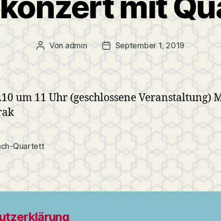
konzert mit Qua
Von
admin
September 1, 2019
Beitragsautor
Veröffentlichungsdatum
10 um 11 Uhr (geschlossene Veranstaltung) 
rak
ach-Quartett
rter
utzerklärung