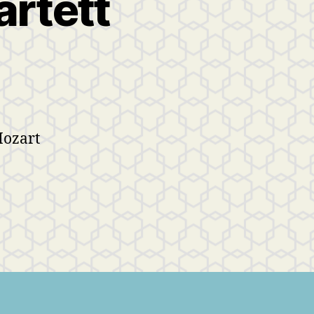
rtett
Mozart