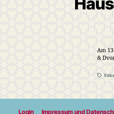
Haus
Am 13.
& Dvo
Eisb
Schlagwö
Login
Impressum und Datensch